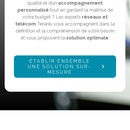
qualité et d’un
accompagnement
personnalisé
tout en gardant la maîtrise de
votre budget ? Les experts
réseaux et
télécom
Teranis vous accompagnent dans la
définition et la compréhension de votre besoin
et vous proposent la
solution optimale
.
ÉTABLIR ENSEMBLE
UNE SOLUTION SUR-
MESURE