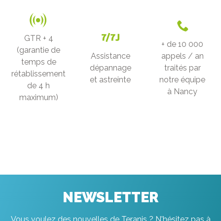
GTR + 4
+ de 10 000
(garantie de
Assistance
appels / an
temps de
dépannage
traités par
rétablissement
et astreinte
notre équipe
de 4 h
à Nancy
maximum)
NEWSLETTER
Vous voulez des nouvelles de Teranis ? N'hésitez pas à