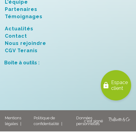
L’équipe
Partenaires
Témoignages
Actualités
Contact
Nous rejoindre
CGV Teranis
Boîte à outils :
Espace
lock
client
Mentions
Politique de
Données
légales
confidentialité
personnelles