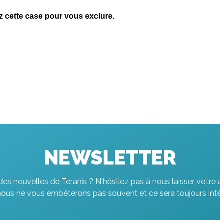
NEWSLETTER
es nouvelles de Teranis ? N'hésitez pas à nous laisser votre 
nous ne vous embêterons pas souvent et ce sera toujours inté