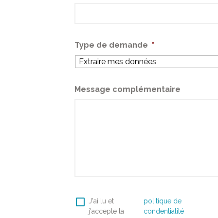
Type de demande
*
Message complémentaire
RGPD
*
J'ai lu et
politique de
j'accepte la
condentialité