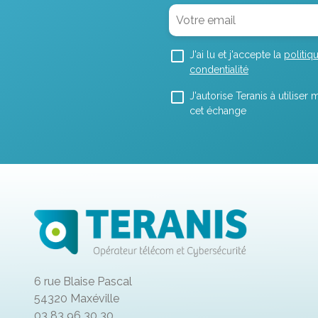
J'ai lu et j'accepte la
politiq
condentialité
J'autorise Teranis à utilise
cet échange
6 rue Blaise Pascal
54320 Maxéville
03 83 96 30 30