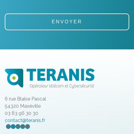
6 rue Blaise Pascal
54320 Maxéville
03 83 96 30 30
contact@teranis.fr
LinkedIn
Instagram
Twitter
Facebook
YouTube