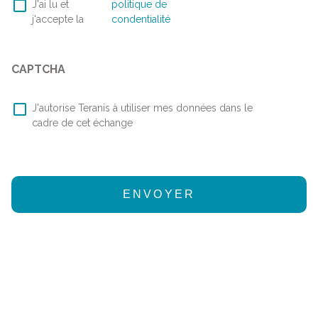
RGPD
*
J'ai lu et
politique de
j'accepte la
condentialité
CAPTCHA
RGPD
*
J'autorise Teranis à utiliser mes données dans le
cadre de cet échange