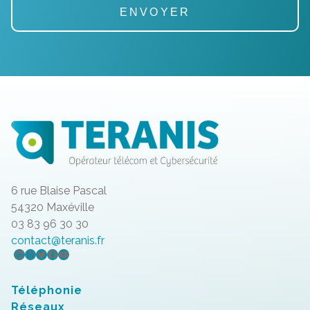
6 rue Blaise Pascal
54320 Maxéville
03 83 96 30 30
contact@teranis.fr
LinkedIn
Instagram
Twitter
Facebook
YouTube
Téléphonie
Réseaux