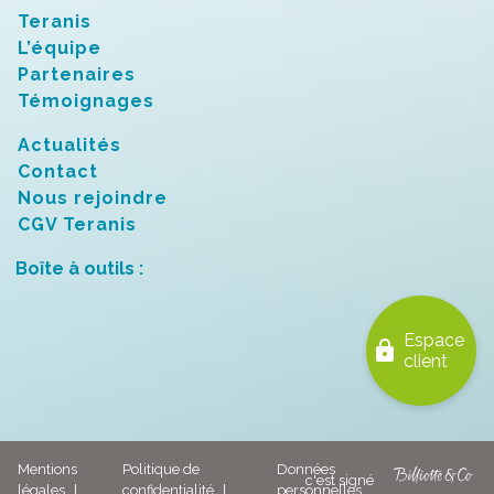
Teranis
L’équipe
Partenaires
Témoignages
Actualités
Contact
Nous rejoindre
CGV Teranis
Boîte à outils :
Espace
lock
client
Mentions
Politique de
Données
légales
confidentialité
personnelles