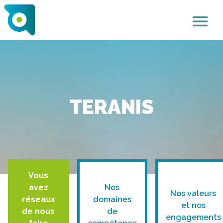
menu
TERANIS
Vous
avez
Nos
Nos valeurs
réseaux
domaines
et nos
de nous
de
engagements