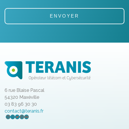
6 rue Blaise Pascal
54320 Maxéville
03 83 96 30 30
contact@teranis.fr
LinkedIn
Instagram
Twitter
Facebook
YouTube