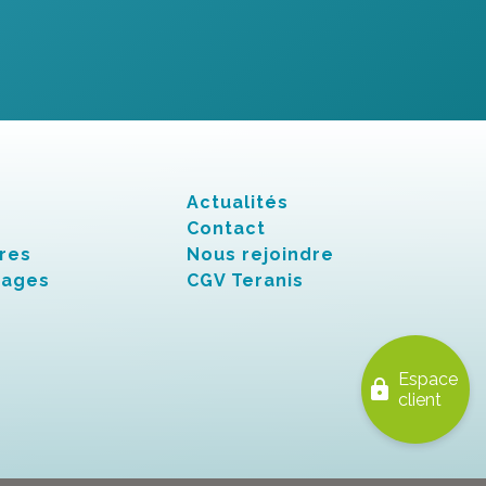
Actualités
Contact
res
Nous rejoindre
nages
CGV Teranis
Espace
lock
client