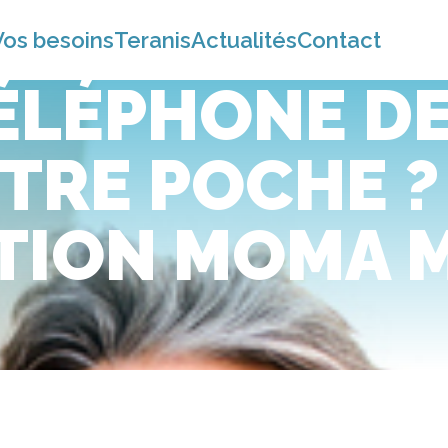
Vos besoins
Teranis
Actualités
Contact
ÉLÉPHONE D
TRE POCHE ? 
ION MOMA M