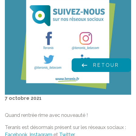
keyboard_backspace
RETOUR
7 octobre 2021
Quand rentrée rime avec nouveauté !
Teranis est désormais présent sur les réseaux sociaux :
Facebook
,
Instagram
et
Twitter
.