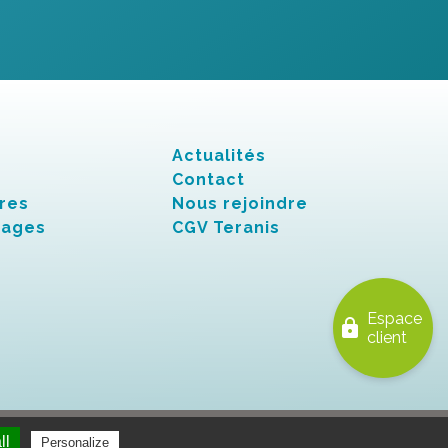
Actualités
Contact
res
Nous rejoindre
nages
CGV Teranis
Espace
lock
client
ll
Personalize