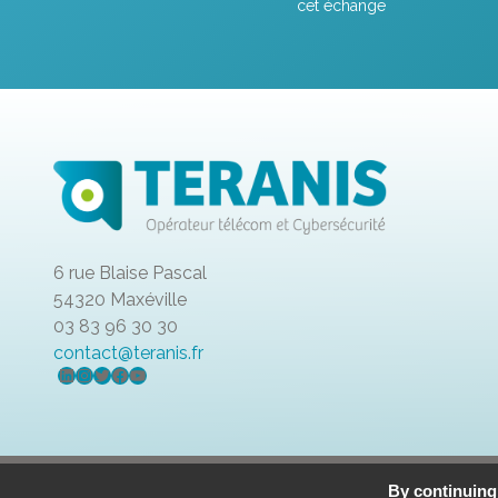
cet échange
6 rue Blaise Pascal
54320 Maxéville
03 83 96 30 30
contact@teranis.fr
LinkedIn
Instagram
Twitter
Facebook
YouTube
Mentions légales
Politique de confidentialité
Données personne
By continuing 