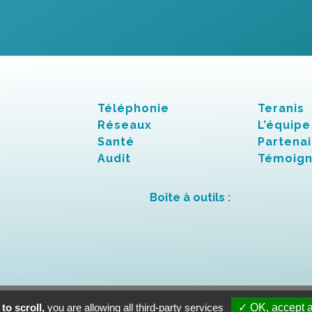
Téléphonie
Teranis
Réseaux
L’équipe
Santé
Partenai
Audit
Témoig
Boîte à outils :
lles
to scroll,
you are allowing all third-party services
✓ OK, accept a