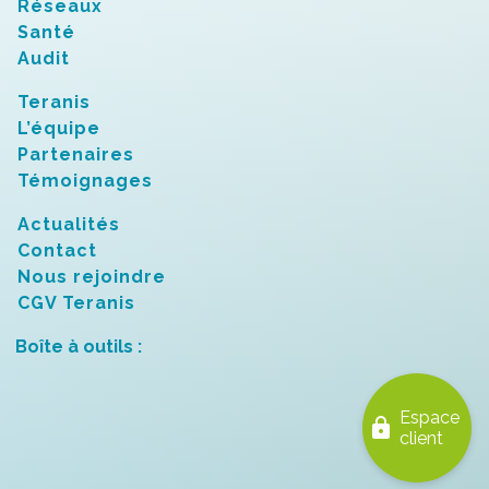
Réseaux
Santé
Audit
Teranis
L’équipe
Partenaires
Témoignages
Actualités
Contact
Nous rejoindre
CGV Teranis
Boîte à outils :
Espace
lock
client