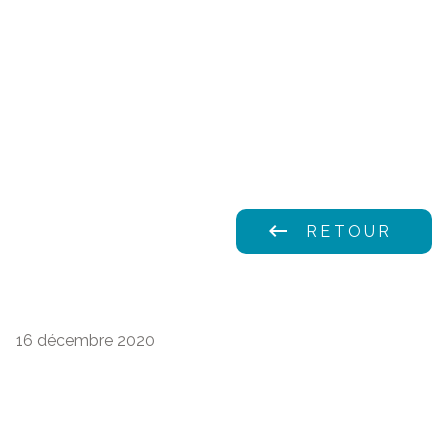
keyboard_backspace
RETOUR
16 décembre 2020