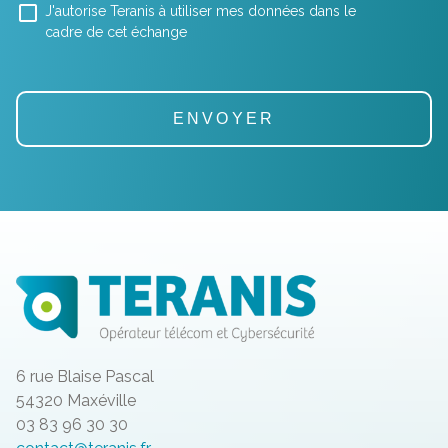
J'autorise Teranis à utiliser mes données dans le
cadre de cet échange
6 rue Blaise Pascal
54320 Maxéville
03 83 96 30 30