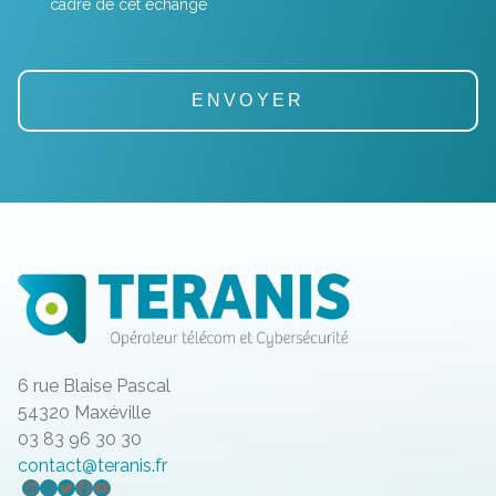
cadre de cet échange
6 rue Blaise Pascal
54320 Maxéville
03 83 96 30 30
contact@teranis.fr
LinkedIn
Instagram
Twitter
Facebook
YouTube