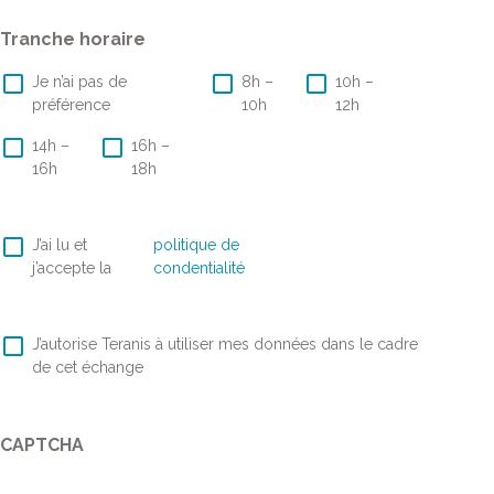
Tranche horaire
Je n’ai pas de
8h –
10h –
préférence
10h
12h
14h –
16h –
16h
18h
RGPD
*
J’ai lu et
politique de
j’accepte la
condentialité
RGPD
*
J’autorise Teranis à utiliser mes données dans le cadre
de cet échange
CAPTCHA