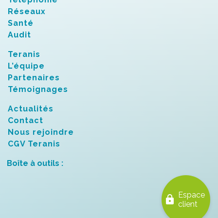
Réseaux
Santé
Audit
Teranis
L’équipe
Partenaires
Témoignages
Actualités
Contact
Nous rejoindre
CGV Teranis
Boîte à outils :
Espace
lock
client