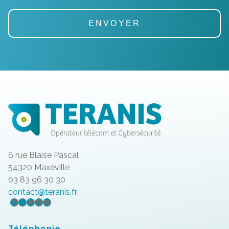
6 rue Blaise Pascal
54320 Maxéville
03 83 96 30 30
contact@teranis.fr
LinkedIn
Instagram
Twitter
Facebook
YouTube
Téléphonie