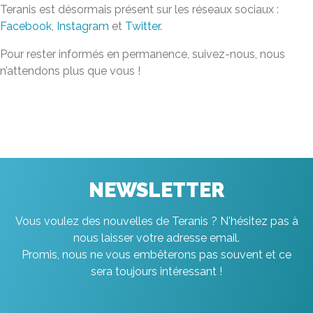
Teranis est désormais présent sur les réseaux sociaux :
Facebook
,
Instagram
et
Twitter
.
Pour rester informés en permanence, suivez-nous, nous
n’attendons plus que vous !
NEWSLETTER
Vous voulez des nouvelles de Teranis ? N'hésitez pas à
nous laisser votre adresse email.
Promis, nous ne vous embêterons pas souvent et ce
sera toujours intéressant !