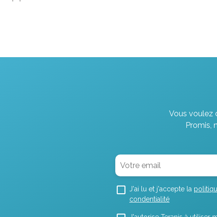
Vous voulez d
Promis, 
J'ai lu et j'accepte la
politiq
condentialité
J'autorise Teranis à utilise