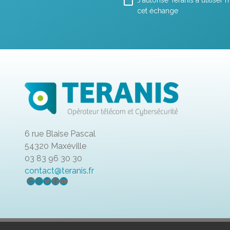
cet échange
6 rue Blaise Pascal
54320 Maxéville
03 83 96 30 30
contact@teranis.fr
LinkedIn
Instagram
Twitter
Facebook
YouTube