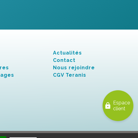
Actualités
Contact
res
Nous rejoindre
nages
CGV Teranis
Espace
lock
client