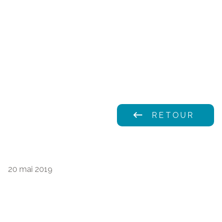
keyboard_backspace
RETOUR
20 mai 2019