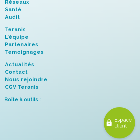
Réseaux
Santé
Audit
Teranis
L’équipe
Partenaires
Témoignages
Actualités
Contact
Nous rejoindre
CGV Teranis
Boîte à outils :
Espace
lock
client