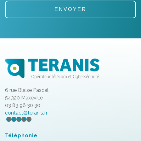
6 rue Blaise Pascal
54320 Maxéville
03 83 96 30 30
contact@teranis.fr
LinkedIn
Instagram
Twitter
Facebook
YouTube
Téléphonie