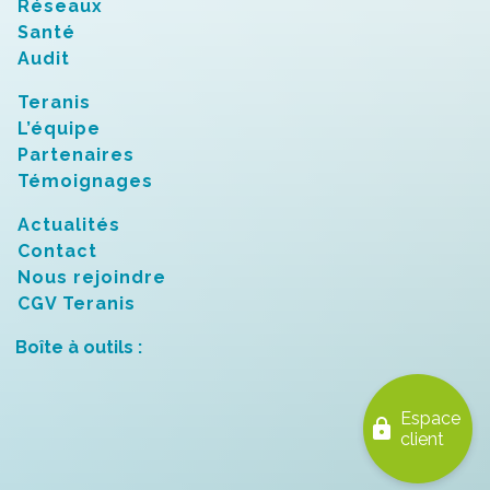
Réseaux
Santé
Audit
Teranis
L’équipe
Partenaires
Témoignages
Actualités
Contact
Nous rejoindre
CGV Teranis
Boîte à outils :
Espace
lock
client